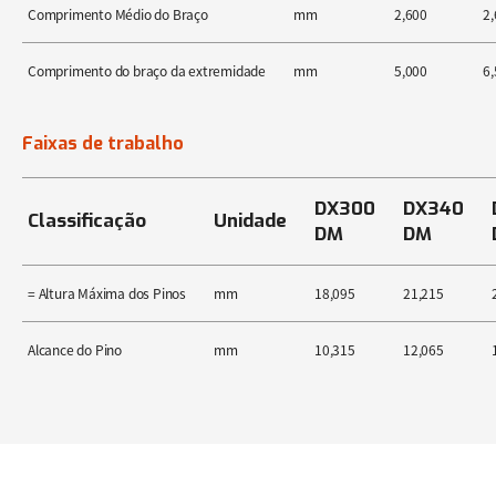
Comprimento Médio do Braço
mm
2,600
2,
Comprimento do braço da extremidade
mm
5,000
6,
Faixas de trabalho
DX300
DX340
Classificação
Unidade
DM
DM
= Altura Máxima dos Pinos
mm
18,095
21,215
Alcance do Pino
mm
10,315
12,065