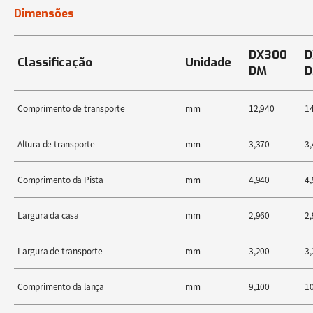
Dimensões
DX300
D
Classificação
Unidade
DM
Comprimento de transporte
mm
12,940
1
Altura de transporte
mm
3,370
3,
Comprimento da Pista
mm
4,940
4,
Largura da casa
mm
2,960
2,
Largura de transporte
mm
3,200
3,
Comprimento da lança
mm
9,100
1