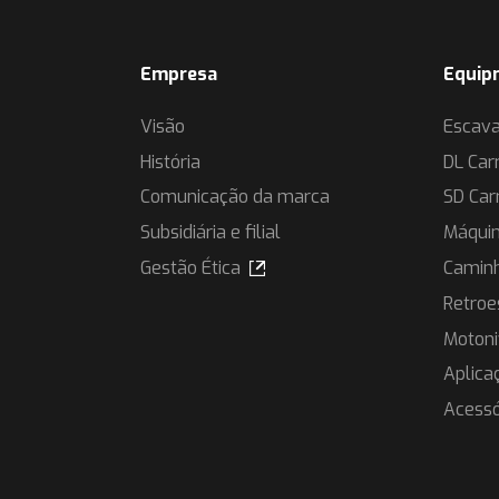
Empresa
Equip
Visão
Escav
História
DL Car
Comunicação da marca
SD Car
Subsidiária e filial
Máquin
Gestão Ética
Caminh
Retroe
Motoni
Aplica
Acessó