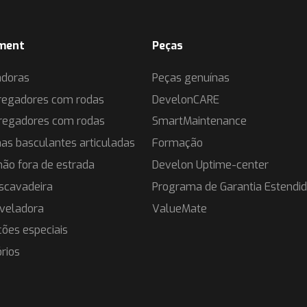
ment
Peças
adoras
Peças genuínas
regadores com rodas
DevelonCARE
regadores com rodas
SmartMaintenance
as basculantes articuladas
Formação
ão fora de estrada
Develon Uptime-center
scavadeira
Programa de Garantia Estendi
veladora
ValueMate
ções especiais
rios