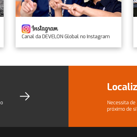
Canal da DEVELON Global no Instagram
Locali
so
Necessita de
próximo de si