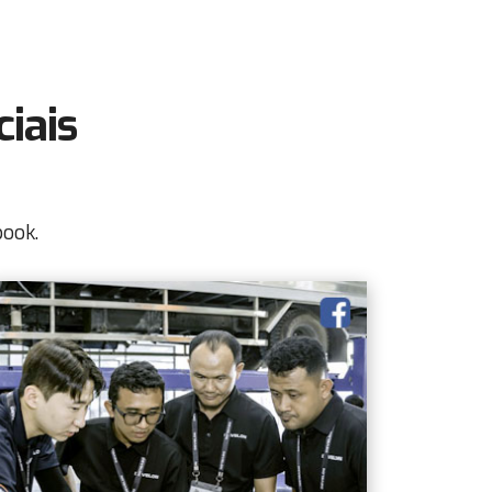
iais
book.