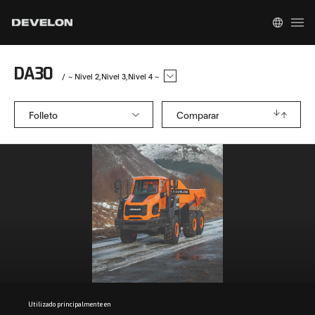
DA30
/
~ Nivel 2
Nivel 3
Nivel 4 ~
Folleto
Comparar
Utilizado principalmente en