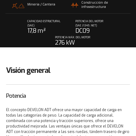
Construcción de
Minería / Cantera
infraestructura
CAPACIDAD ESTRUCTURAL
POTENCIA DEL MOTOR
(SAE)
(SAE J1349, NET)
17,8 m³
DC09
POTENCIA MÁX. DEL MOTOR
276 kW
Visión general
Potencia
El concepto DEVELON ADT ofrece una mayor capacidad de carga en
todas las categorías de peso. La capacidad de carga adicional,
combinada con una potencia y tracción superiores, ofrece una
productividad mejorada. Las ventajas únicas que ofrece el DEVELON
ADT con tracción permanente a las seis ruedas, tándem trasero de giro