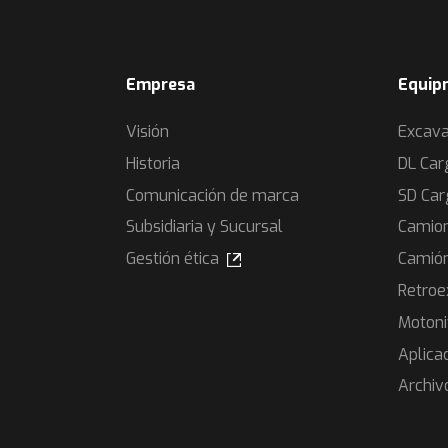
Empresa
Equip
Visión
Excav
Historia
DL Car
Comunicación de marca
SD Car
Subsidiaria y Sucursal
Camion
Gestión ética
Camión
Retroe
Motoni
Aplica
Archiv