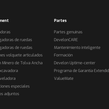
ment
Partes
adoras
Partes genuinas
gadoras de ruedas
DevelonCARE
gadoras de ruedas
Mantenimiento inteligente
es volquete articulados
Formación
 Minero de Tolva Ancha
Develon Uptime-center
xcavadora
Programa de Garantía Extendi
veladora
ValueMate
ciones especiales
os adjuntos