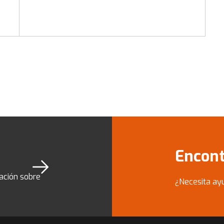
Encont
ación sobre
¿Necesita ayu