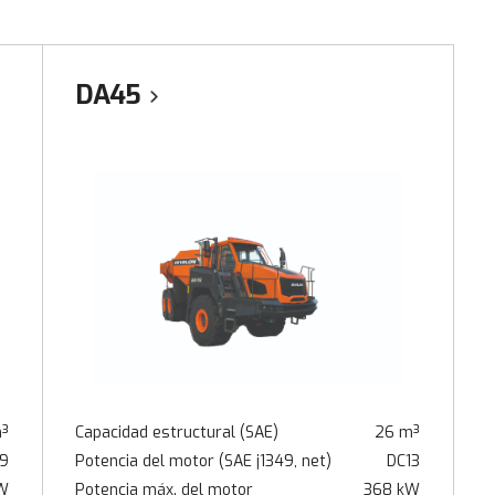
DA45
m³
Capacidad estructural (SAE)
26 m³
9
Potencia del motor (SAE j1349, net)
DC13
W
Potencia máx. del motor
368 kW