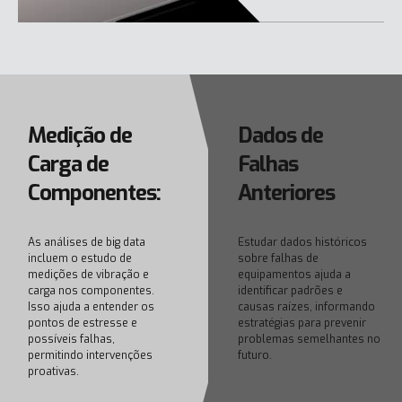
Medição de
Dados de
Carga de
Falhas
Componentes:
Anteriores
As análises de big data
Estudar dados históricos
incluem o estudo de
sobre falhas de
medições de vibração e
equipamentos ajuda a
carga nos componentes.
identificar padrões e
Isso ajuda a entender os
causas raízes, informando
pontos de estresse e
estratégias para prevenir
possíveis falhas,
problemas semelhantes no
permitindo intervenções
futuro.
proativas.